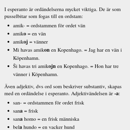
I esperanto är ordändelserna mycket viktiga. De är som
pusselbitar som fogas till en ordstam:
amik- = ordstammen för ordet vän
o
amik
= en vän
oj
amik
= vänner
on
Mi havas amik
en Kopenhago. = Jag har en vän i
Köpenhamn.
ojn
Ŝi havas tri amik
en Kopenhago. = Hon har tre
vänner i Köpenhamn.
Även adjektiv, dvs ord som beskriver substantiv, skapas
-a
med en ordändelse i esperanto. Adjektivändelsen är
:
san- = ordstammen för ordet frisk
a
san
= frisk
a
san
homo = en frisk människa
a
bel
hundo = en vacker hund