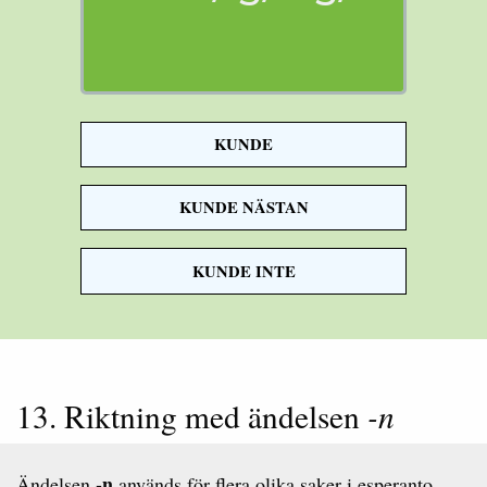
KUNDE
födelsedag
KUNDE NÄSTAN
KUNDE INTE
13. Riktning med ändelsen
-n
-n
Ändelsen
används för flera olika saker i esperanto.