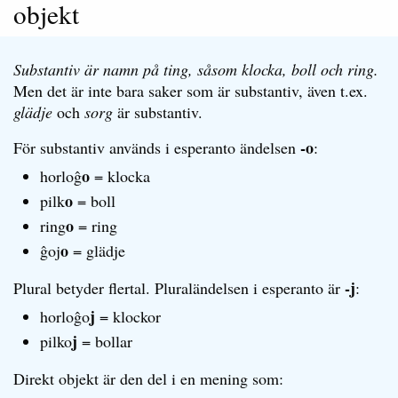
objekt
Substantiv är namn på ting, såsom klocka, boll och ring.
Men det är inte bara saker som är substantiv, även t.ex.
glädje
och
sorg
är substantiv.
-o
För substantiv används i esperanto ändelsen
:
o
horloĝ
= klocka
o
pilk
= boll
o
ring
= ring
o
ĝoj
= glädje
-j
Plural betyder flertal. Pluraländelsen i esperanto är
:
j
horloĝo
= klockor
j
pilko
= bollar
Direkt objekt är den del i en mening som: