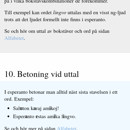
på i vilka bokstavskombinationer de förekommer.
Till exempel kan ordet
lingvo
uttalas med en visst ng-ljud
trots att det ljudet formellt inte finns i esperanto.
Se och hör om uttal av bokstäver och ord på sidan
Alfabetet
.
10. Betoning vid uttal
I esperanto betonar man alltid näst sista stavelsen i ett
ord. Exempel:
u
a
i
Sal
ton k
raj am
koj!
a
e
i
i
Esper
nto
stas am
ka l
ngvo.
Se och hör mer på sidan
Alfabetet
.