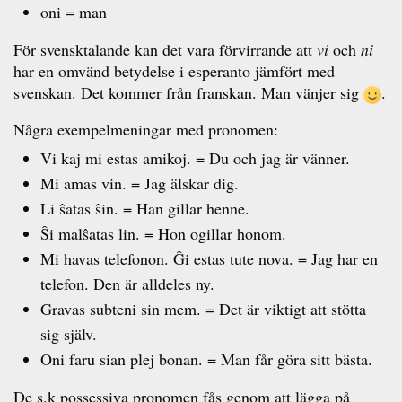
oni = man
För svensktalande kan det vara förvirrande att
vi
och
ni
har en omvänd betydelse i esperanto jämfört med
svenskan. Det kommer från franskan. Man vänjer sig
.
Några exempelmeningar med pronomen:
Vi kaj mi estas amikoj. = Du och jag är vänner.
Mi amas vin. = Jag älskar dig.
Li ŝatas ŝin. = Han gillar henne.
Ŝi malŝatas lin. = Hon ogillar honom.
Mi havas telefonon. Ĝi estas tute nova. = Jag har en
telefon. Den är alldeles ny.
Gravas subteni sin mem. = Det är viktigt att stötta
sig själv.
Oni faru sian plej bonan. = Man får göra sitt bästa.
De s.k possessiva pronomen fås genom att lägga på