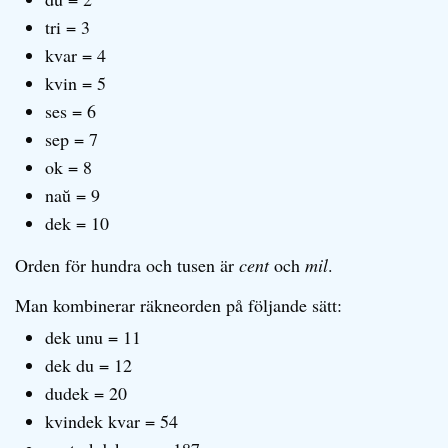
tri = 3
kvar = 4
kvin = 5
ses = 6
sep = 7
ok = 8
naŭ = 9
dek = 10
Orden för hundra och tusen är
cent
och
mil
.
Man kombinerar räkneorden på följande sätt:
dek unu = 11
dek du = 12
dudek = 20
kvindek kvar = 54