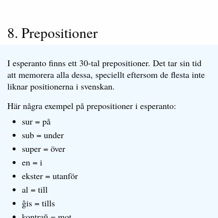
8. Prepositioner
I esperanto finns ett 30-tal prepositioner. Det tar sin tid
att memorera alla dessa, speciellt eftersom de flesta inte
liknar positionerna i svenskan.
Här några exempel på prepositioner i esperanto:
sur = på
sub = under
super = över
en = i
ekster = utanför
al = till
ĝis = tills
kontraŭ = mot