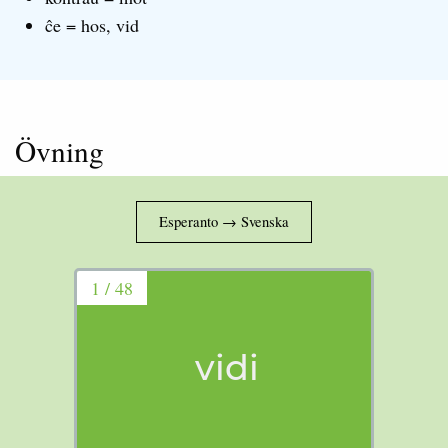
ĉe = hos, vid
Övning
1 / 48
vidi