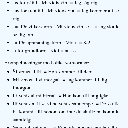
-is
för dåtid - Mi vidis vin. = Jag såg dig.
-os
för framtid - Mi vidos vin. = Jag kommer att se
dig.
-us
för vilkorsform - Mi vidus vin se... = Jag skulle
se dig om ...
-u
för uppmaningsform - Vidu! = Se!
-i
för grundform - vidi = att se
Exempelmeningar med olika verbformer:
Ŝi venas al ili. = Hon kommer till dem.
Mi venos al vi morgaŭ. = Jag kommer till dig
imorgon.
Li venis al mi hieraŭ. = Han kom till mig igår.
Ili venus al li se vi ne venus samtempe. = De skulle
ha kommit till honom om inte du skulle ha kommit
samtidigt.
Venu tuj, mi petas. = Kom på en gång, ber jag dig.