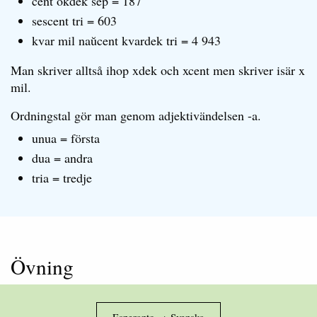
cent okdek sep = 187
sescent tri = 603
kvar mil naŭcent kvardek tri = 4 943
Man skriver alltså ihop xdek och xcent men skriver isär x
mil.
Ordningstal gör man genom adjektivändelsen -a.
unua = första
dua = andra
tria = tredje
Övning