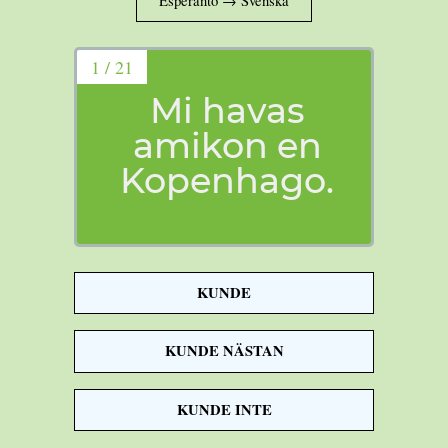
1 / 21
Mi havas
amikon en
Kopenhago.
KUNDE
Jag har en vän
KUNDE NÄSTAN
i Köpenhamn.
KUNDE INTE