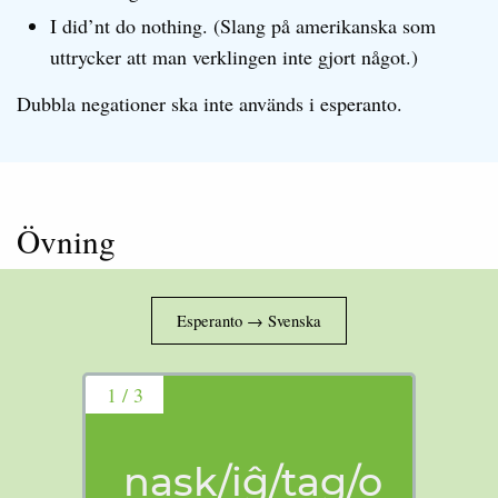
I did’nt do nothing. (Slang på amerikanska som
uttrycker att man verklingen inte gjort något.)
Dubbla negationer ska inte används i esperanto.
Övning
1 / 3
nask/iĝ/tag/o