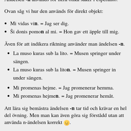
Ovan såg vi hur den används för direkt objekt:
n
Mi vidas vi
. = Jag ser dig.
n
Ŝi donis pomo
al mi. = Hon gav ett äpple till mig.
-n
Även för att indikera riktning använder man ändelsen
.
La muso kuras sub la lito. = Musen springer under
sängen.
n
La muso kuras sub la lito
. = Musen springer in
under sängen.
Mi promenas hejme. = Jag promenerar hemma.
n
Mi promenas hejme
. = Jag promenerar hemåt.
-n
Att lära sig bemästra ändelsen
tar tid och krävar en hel
del övning. Men man kan även göra sig förstådd utan att
använda n-ändelsen korrekt
.