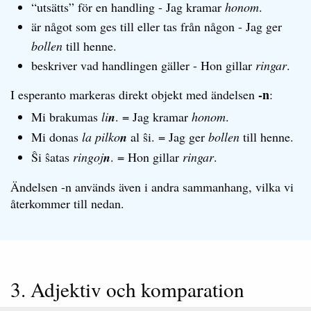
“utsätts” för en handling - Jag kramar
honom
.
är något som ges till eller tas från någon - Jag ger
bollen
till henne.
beskriver vad handlingen gäller - Hon gillar
ringar
.
-n
I esperanto markeras direkt objekt med ändelsen
:
Mi brakumas
li
n
. = Jag kramar
honom
.
Mi donas
la pilko
n
al ŝi. = Jag ger
bollen
till henne.
Ŝi ŝatas
ringoj
n
. = Hon gillar
ringar
.
Ändelsen -n används även i andra sammanhang, vilka vi
återkommer till nedan.
3. Adjektiv och komparation