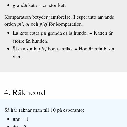
a
grand
kato = en stor katt
Komparation betyder jämförelse. I esperanto används
orden
pli
,
ol
och
plej
för komparation.
La kato estas
pli
granda
ol
la hundo. = Katten är
större än hunden.
Ŝi estas mia
plej
bona amiko. = Hon är min bästa
vän.
4. Räkneord
Så här räknar man till 10 på esperanto:
unu = 1
du = 2