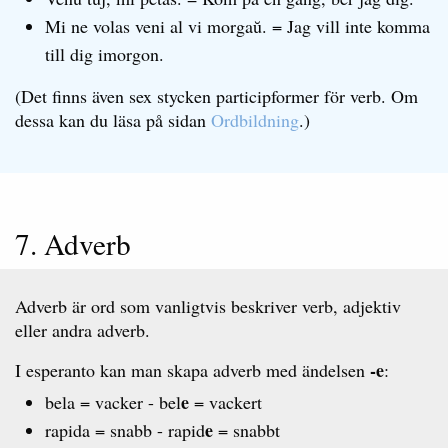
Mi ne volas veni al vi morgaŭ. = Jag vill inte komma
till dig imorgon.
(Det finns även sex stycken participformer för verb. Om
dessa kan du läsa på sidan
Ordbildning
.)
7. Adverb
Adverb är ord som vanligtvis beskriver verb, adjektiv
eller andra adverb.
-e
I esperanto kan man skapa adverb med ändelsen
:
e
bela = vacker - bel
= vackert
e
rapida = snabb - rapid
= snabbt