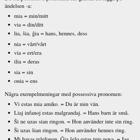
ändelsen -a:
mia = min/mitt
via = din/ditt
lia, ŝia, ĝia = hans, hennes, dess
nia = vårt/vårt
via = ert/era
ilia = deras
sia = sin
onia = ens
Några exempelmeningar med possessiva pronomen:
Vi estas mia amiko. = Du är min vän.
Liaj infanoj estas malgrandaj. = Hans barn är små.
Ŝi ne uzas sian ringon. = Hon använder inte sin ring.
Ŝi uzas ŝian ringon. = Hon använder hennes ring.
Mi havas telefonon. Ĝia ŝelo estas tute nova. = Jag