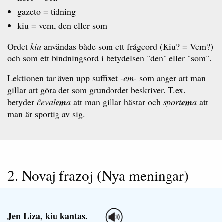
gazeto = tidning
kiu = vem, den eller som
Ordet
kiu
användas både som ett frågeord (Kiu? = Vem?)
och som ett bindningsord i betydelsen "den" eller "som".
Lektionen tar även upp suffixet
-em-
som anger att man
gillar att göra det som grundordet beskriver. T.ex.
betyder
ĉeval
em
a
att man gillar hästar och
sport
em
a
att
man är sportig av sig.
2. Novaj frazoj (Nya meningar)
Jen Liza, kiu kantas.