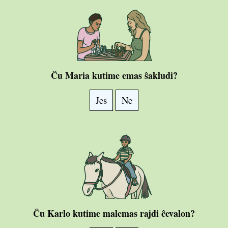
Ĉu Maria kutime emas ŝakludi?
Jes
Ne
Ĉu Karlo kutime malemas rajdi ĉevalon?